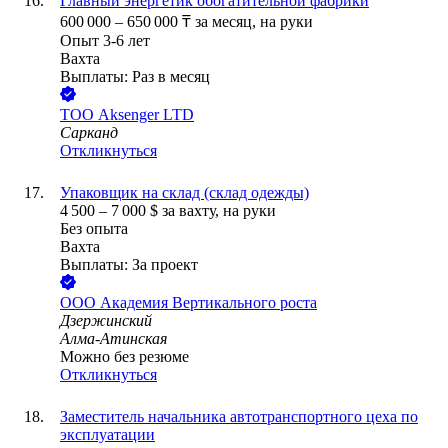
Главный энергетик обогатительной фабрики
600 000
–
650 000
₸
за месяц,
на руки
Опыт 3-6 лет
Вахта
Выплаты: Раз в месяц
ТОО
Aksenger LTD
Сарканд
Откликнуться
Упаковщик на склад (склад одежды)
4 500
–
7 000
$
за вахту,
на руки
Без опыта
Вахта
Выплаты: За проект
ООО
Академия Вертикального роста
Дзержинский
Алма-Атинская
Можно без резюме
Откликнуться
Заместитель начальника автотранспортного цеха по
эксплуатации