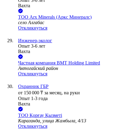
Опыт 3-6 лет
Вахта
ТОО
Arx Minerals (Аркс Минералс)
село Алгабас
Откликнуться
Инженер-эколог
Опыт 3-6 лет
Вахта
Частная компания BMT Holding Limited
Актогайский район
Откликнуться
Охранник ГБР
от
150 000
₸
за месяц,
на руки
Опыт 1-3 года
Вахта
ТОО
Қорғау Қызметі
Караганда, улица Жамбыла, 4/13
Откликнуться