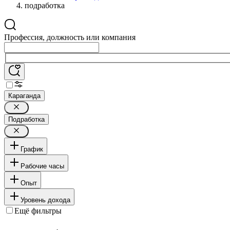
подработка
Профессия, должность или компания
Караганда
Подработка
График
Рабочие часы
Опыт
Уровень дохода
Ещё фильтры