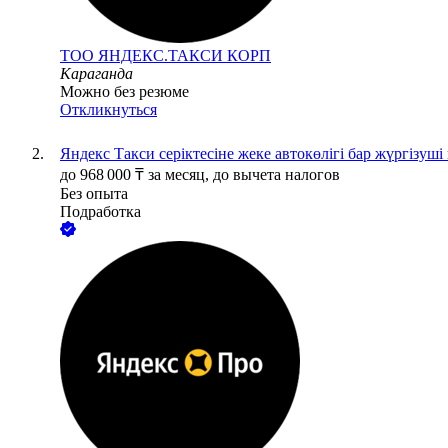
ТОО
ЯНДЕКС.ТАКСИ КОРП
Караганда
Можно без резюме
Откликнуться
Яндекс Такси серіктесіне жеке автокөлігі бар жүргізуші
до
968 000
₸
за месяц,
до вычета налогов
Без опыта
Подработка