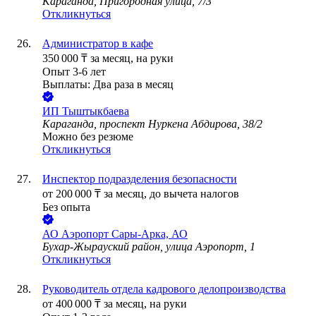
Караганда, Пригородная улица, 7/3
Откликнуться
Администратор в кафе
350 000
₸
за месяц,
на руки
Опыт 3-6 лет
Выплаты: Два раза в месяц
ИП
Тыштыкбаева
Караганда, проспект Нуркена Абдирова, 38/2
Можно без резюме
Откликнуться
Инспектор подразделения безопасности
от
200 000
₸
за месяц,
до вычета налогов
Без опыта
АО
Аэропорт Сары-Арка, АО
Бухар-Жырауский район, улица Аэропорт, 1
Откликнуться
Руководитель отдела кадрового делопроизводства
от
400 000
₸
за месяц,
на руки