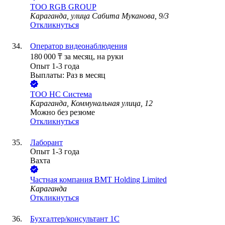
ТОО
RGB GROUP
Караганда, улица Сабита Муканова, 9/3
Откликнуться
Оператор видеонаблюдения
180 000
₸
за месяц,
на руки
Опыт 1-3 года
Выплаты: Раз в месяц
ТОО
НС Система
Караганда, Коммунальная улица, 12
Можно без резюме
Откликнуться
Лаборант
Опыт 1-3 года
Вахта
Частная компания BMT Holding Limited
Караганда
Откликнуться
Бухгалтер/консультант 1С