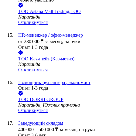
ТОО
Astana Mall Trading,ТОО
Караганда
Откликнуться
HR-менеджер / офис-менеджер
от
280 000
₸
за месяц,
на руки
Опыт 1-3 года
ТОО
Kaz-metiz (Каз-метиз)
Караганда
Откликнуться
Помощник бухгалтера , экономист
Опыт 1-3 года
ТОО
DORRI GROUP
Караганда, Южная промзона
Откликнуться
Заведующий складом
400 000
–
500 000
₸
за месяц,
на руки
Опыт 3-6 лет