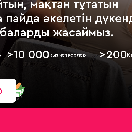
айтын, мақтан тұтатын
 пайда әкелетін дүкен
обаларды жасаймыз.
>
10 000
>
200
у
қызметкерлер
Қ
р