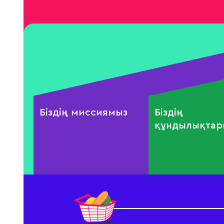
Біздің миссиямыз
Біздің
құндылықта