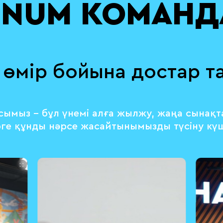
NUM КОМАН
өмір бойына достар т
сымыз – бұл үнемі алға жылжу, жаңа сынақт
ірге құнды нәрсе жасайтынымызды түсіну күш