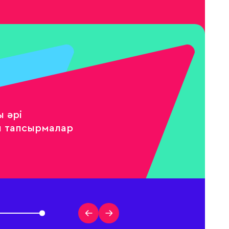
 әрі
 тапсырмалар