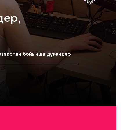
дер,
азақстан бойынша дүкендер