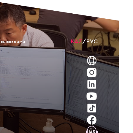
KAZ
/
РУС
ғылымдама