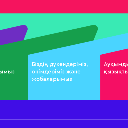
Бiздiң дүкендеріміз,
Ауқымды
рымыз
өнімдеріміз және
қызықты
жобаларымыз