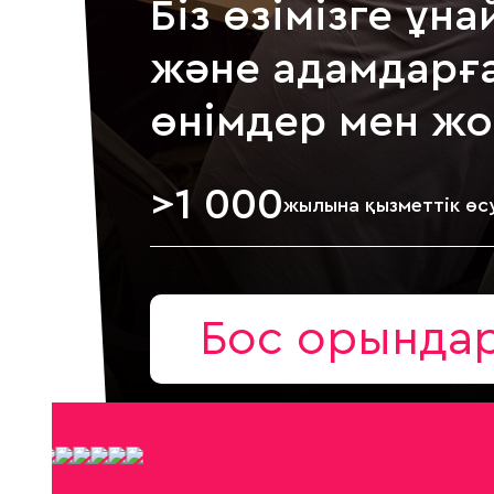
Біз өзімізге ұн
және адамдарға
өнімдер мен ж
>
1 000
жылына қызметтік өс
Бос орында