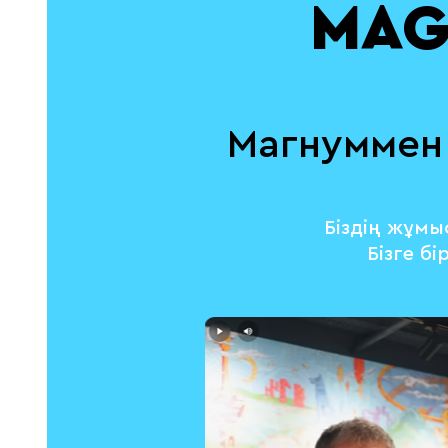
MAG
Магнуммен 
Біздің жұмы
Бізге б